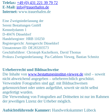
Telefax:
+49 (0) 431 221 39 79 72
E-Mail:
info@trauerhafen.de
Internet:
www.trauerhafen.de
Eine Zweigniederlassung der
Sereni Bestattungen GmbH
Kennedydamm 1
D-40476 Düsseldorf
Handelsregister: HRB 110250
Registergericht: Amtsgericht Düsseldorf
Umsatzsteuer-ID: DE283203573
Geschäftsführer: Christoph Kuckelkorn, David Thomas
Prokura Zweigniederlassung: Pia-Cathleen Vieweg, Bastian Schmitz
Urheberrecht und Bildnachweise
Die Inhalte von
www.bestattungsinstitut-vieweg.de
sind – soweit
nicht abweichend angegeben – urheberrechtlich geschützt.
Verwendete Fotografien sind ggf. mit Bildnachweisen
gekennzeichnet oder unten aufgeführt, soweit sie nicht selbst
angefertigt wurden.
Die Verwendung von Fotografien auf Drittseiten ist nur im Rahmen
der jeweiligen Lizenz der Urheber möglich.
Aufsichtsführende Kammer:
Handwerkskammer Lübeck