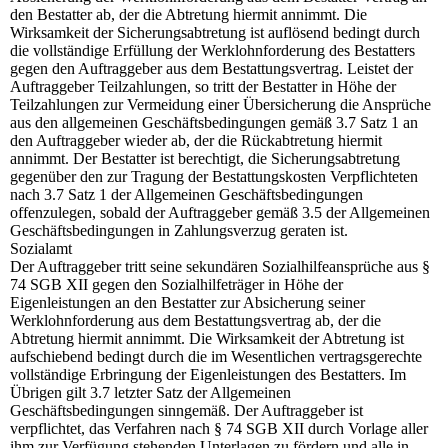
den Bestatter ab, der die Abtretung hiermit annimmt. Die
Wirksamkeit der Sicherungsabtretung ist auflösend bedingt durch
die vollständige Erfüllung der Werklohnforderung des Bestatters
gegen den Auftraggeber aus dem Bestattungsvertrag. Leistet der
Auftraggeber Teilzahlungen, so tritt der Bestatter in Höhe der
Teilzahlungen zur Vermeidung einer Übersicherung die Ansprüche
aus den allgemeinen Geschäftsbedingungen gemäß 3.7 Satz 1 an
den Auftraggeber wieder ab, der die Rückabtretung hiermit
annimmt. Der Bestatter ist berechtigt, die Sicherungsabtretung
gegenüber den zur Tragung der Bestattungskosten Verpflichteten
nach 3.7 Satz 1 der Allgemeinen Geschäftsbedingungen
offenzulegen, sobald der Auftraggeber gemäß 3.5 der Allgemeinen
Geschäftsbedingungen in Zahlungsverzug geraten ist.
Sozialamt
Der Auftraggeber tritt seine sekundären Sozialhilfeansprüche aus §
74 SGB XII gegen den Sozialhilfeträger in Höhe der
Eigenleistungen an den Bestatter zur Absicherung seiner
Werklohnforderung aus dem Bestattungsvertrag ab, der die
Abtretung hiermit annimmt. Die Wirksamkeit der Abtretung ist
aufschiebend bedingt durch die im Wesentlichen vertragsgerechte
vollständige Erbringung der Eigenleistungen des Bestatters. Im
Übrigen gilt 3.7 letzter Satz der Allgemeinen
Geschäftsbedingungen sinngemäß. Der Auftraggeber ist
verpflichtet, das Verfahren nach § 74 SGB XII durch Vorlage aller
ihm zur Verfügung stehenden Unterlagen zu fördern und alle in