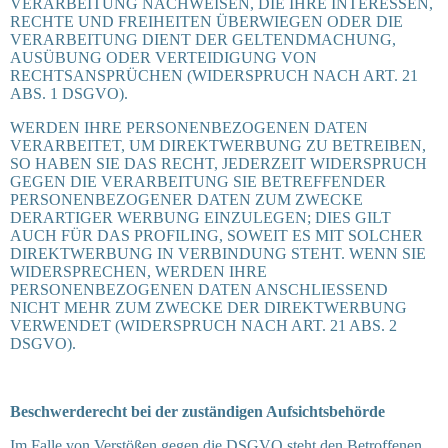
VERARBEITUNG NACHWEISEN, DIE IHRE INTERESSEN,
RECHTE UND FREIHEITEN ÜBERWIEGEN ODER DIE
VERARBEITUNG DIENT DER GELTENDMACHUNG,
AUSÜBUNG ODER VERTEIDIGUNG VON
RECHTSANSPRÜCHEN (WIDERSPRUCH NACH ART. 21
ABS. 1 DSGVO).
WERDEN IHRE PERSONENBEZOGENEN DATEN
VERARBEITET, UM DIREKTWERBUNG ZU BETREIBEN,
SO HABEN SIE DAS RECHT, JEDERZEIT WIDERSPRUCH
GEGEN DIE VERARBEITUNG SIE BETREFFENDER
PERSONENBEZOGENER DATEN ZUM ZWECKE
DERARTIGER WERBUNG EINZULEGEN; DIES GILT
AUCH FÜR DAS PROFILING, SOWEIT ES MIT SOLCHER
DIREKTWERBUNG IN VERBINDUNG STEHT. WENN SIE
WIDERSPRECHEN, WERDEN IHRE
PERSONENBEZOGENEN DATEN ANSCHLIESSEND
NICHT MEHR ZUM ZWECKE DER DIREKTWERBUNG
VERWENDET (WIDERSPRUCH NACH ART. 21 ABS. 2
DSGVO).
Beschwerderecht bei der zuständigen Aufsichtsbehörde
Im Falle von Verstößen gegen die DSGVO steht den Betroffenen